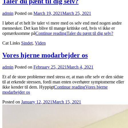
Taler du pænt til dig selv?
admin
Posted on
March 19, 2021
March 25, 2021
I løbet af et helt liv taler vi mere med os selv end med nogen andre
mennesker. Det kan blive til mange kritiske ord, hvis vi ikke er
opmærksomme på
Continue reading
Taler du pænt til dig selv?
Cat Links
Sindet
,
Viden
Vores hjerne modarbejder os
admin
Posted on
February 25, 2021
March 4, 2021
Et af de store problemer med stress er, at man ofte selv er den sidste
til at erkende stressen, fordi man enten overhører symptomerne eller
ikke kender til dem. Hyppigt
Continue reading
Vores hjerne
modarbejder os
Posted on
January 12, 2021
March 15, 2021