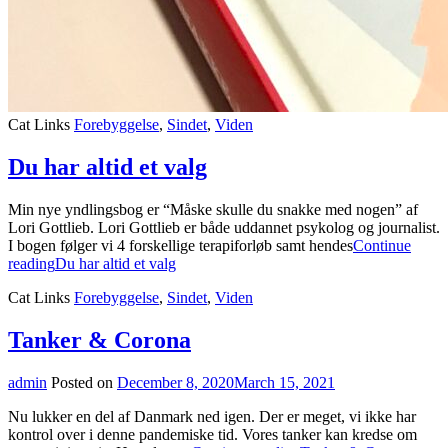
Cat Links
Forebyggelse
,
Sindet
,
Viden
Du har altid et valg
Min nye yndlingsbog er “Måske skulle du snakke med nogen” af
Lori Gottlieb. Lori Gottlieb er både uddannet psykolog og journalist.
I bogen følger vi 4 forskellige terapiforløb samt hendes
Continue
reading
Du har altid et valg
Cat Links
Forebyggelse
,
Sindet
,
Viden
Tanker & Corona
admin
Posted on
December 8, 2020
March 15, 2021
Nu lukker en del af Danmark ned igen. Der er meget, vi ikke har
kontrol over i denne pandemiske tid. Vores tanker kan kredse om