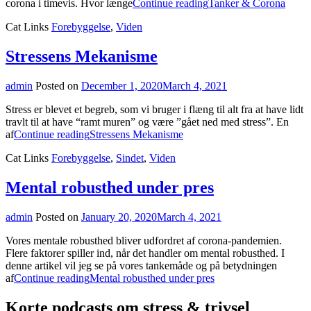
corona i timevis. Hvor længe
Continue reading
Tanker & Corona
Cat Links
Forebyggelse
,
Viden
Stressens Mekanisme
admin
Posted on
December 1, 2020
March 4, 2021
Stress er blevet et begreb, som vi bruger i flæng til alt fra at have lidt
travlt til at have “ramt muren” og være ”gået ned med stress”. En
af
Continue reading
Stressens Mekanisme
Cat Links
Forebyggelse
,
Sindet
,
Viden
Mental robusthed under pres
admin
Posted on
January 20, 2020
March 4, 2021
Vores mentale robusthed bliver udfordret af corona-pandemien.
Flere faktorer spiller ind, når det handler om mental robusthed. I
denne artikel vil jeg se på vores tankemåde og på betydningen
af
Continue reading
Mental robusthed under pres
Korte podcasts om stress & trivsel