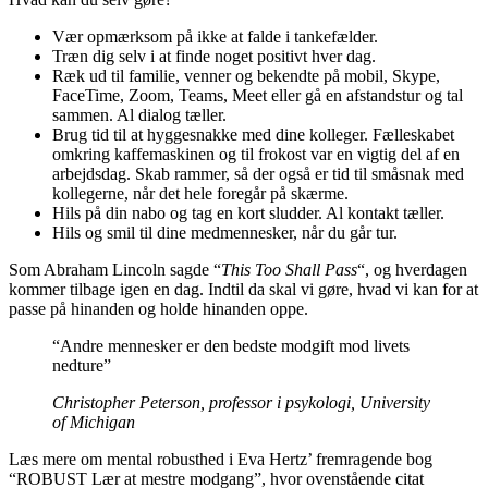
Vær opmærksom på ikke at falde i tankefælder.
Træn dig selv i at finde noget positivt hver dag.
Ræk ud til familie, venner og bekendte på mobil, Skype,
FaceTime, Zoom, Teams, Meet eller gå en afstandstur og tal
sammen. Al dialog tæller.
Brug tid til at hyggesnakke med dine kolleger. Fælleskabet
omkring kaffemaskinen og til frokost var en vigtig del af en
arbejdsdag. Skab rammer, så der også er tid til småsnak med
kollegerne, når det hele foregår på skærme.
Hils på din nabo og tag en kort sludder. Al kontakt tæller.
Hils og smil til dine medmennesker, når du går tur.
Som Abraham Lincoln sagde “
This Too Shall Pass
“, og hverdagen
kommer tilbage igen en dag. Indtil da skal vi gøre, hvad vi kan for at
passe på hinanden og holde hinanden oppe.
“Andre mennesker er den bedste modgift mod livets
nedture”
Christopher Peterson, professor i psykologi, University
of Michigan
Læs mere om mental robusthed i Eva Hertz’ fremragende bog
“ROBUST Lær at mestre modgang”, hvor ovenstående citat