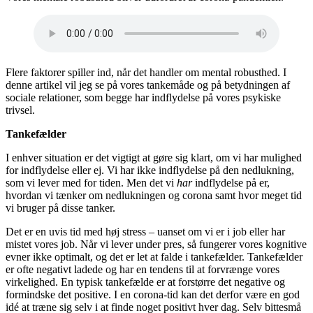
Flere faktorer spiller ind, når det handler om mental robusthed. I
denne artikel vil jeg se på vores tankemåde og på betydningen af
sociale relationer, som begge har indflydelse på vores psykiske
trivsel.
Tankefælder
I enhver situation er det vigtigt at gøre sig klart, om vi har mulighed
for indflydelse eller ej. Vi har ikke indflydelse på den nedlukning,
som vi lever med for tiden. Men det vi
har
indflydelse på er,
hvordan vi tænker om nedlukningen og corona samt hvor meget tid
vi bruger på disse tanker.
Det er en uvis tid med høj stress – uanset om vi er i job eller har
mistet vores job. Når vi lever under pres, så fungerer vores kognitive
evner ikke optimalt, og det er let at falde i tankefælder. Tankefælder
er ofte negativt ladede og har en tendens til at forvrænge vores
virkelighed. En typisk tankefælde er at forstørre det negative og
formindske det positive. I en corona-tid kan det derfor være en god
idé at træne sig selv i at finde noget positivt hver dag. Selv bittesmå