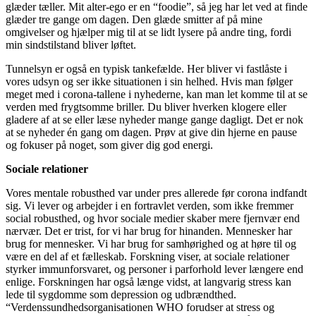
glæder tæller. Mit alter-ego er en “foodie”, så jeg har let ved at finde
glæder tre gange om dagen. Den glæde smitter af på mine
omgivelser og hjælper mig til at se lidt lysere på andre ting, fordi
min sindstilstand bliver løftet.
Tunnelsyn er også en typisk tankefælde. Her bliver vi fastlåste i
vores udsyn og ser ikke situationen i sin helhed. Hvis man følger
meget med i corona-tallene i nyhederne, kan man let komme til at se
verden med frygtsomme briller. Du bliver hverken klogere eller
gladere af at se eller læse nyheder mange gange dagligt. Det er nok
at se nyheder én gang om dagen. Prøv at give din hjerne en pause
og fokuser på noget, som giver dig god energi.
Sociale relationer
Vores mentale robusthed var under pres allerede før corona indfandt
sig. Vi lever og arbejder i en fortravlet verden, som ikke fremmer
social robusthed, og hvor sociale medier skaber mere fjernvær end
nærvær. Det er trist, for vi har brug for hinanden. Mennesker har
brug for mennesker. Vi har brug for samhørighed og at høre til og
være en del af et fælleskab. Forskning viser, at sociale relationer
styrker immunforsvaret, og personer i parforhold lever længere end
enlige. Forskningen har også længe vidst, at langvarig stress kan
lede til sygdomme som depression og udbrændthed.
“Verdenssundhedsorganisationen WHO forudser at stress og