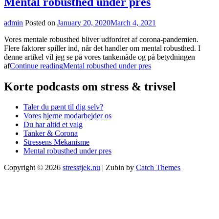
Mental robusthed under pres
admin
Posted on
January 20, 2020
March 4, 2021
Vores mentale robusthed bliver udfordret af corona-pandemien.
Flere faktorer spiller ind, når det handler om mental robusthed. I
denne artikel vil jeg se på vores tankemåde og på betydningen
af
Continue reading
Mental robusthed under pres
Korte podcasts om stress & trivsel
Taler du pænt til dig selv?
Vores hjerne modarbejder os
Du har altid et valg
Tanker & Corona
Stressens Mekanisme
Mental robusthed under pres
Copyright © 2026
stresstjek.nu
|
Zubin by
Catch Themes